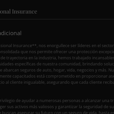
ional Insurance
dicional
sional Insurance**, nos enorgullece ser líderes en el secto
onsolidada que nos permite ofrecer una protección excepci
 de trayectoria en la industria, hemos trabajado incansabl
sidades específicas de nuestra comunidad, brindando solu
e abarcan seguros de auto, hogar, vida, negocios y más. N
tamente capacitados está comprometido en proporcionar a
cio al cliente inigualable, asegurando que cada cliente recib
rivilegio de ayudar a numerosas personas a alcanzar una t
eger sus activos más valiosos y garantizar la seguridad de s
e buscan asegurar su futuro con un seguro de vida, hasta