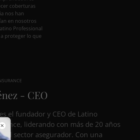
ecer coberturas
cia nos han
fían en nosotros
atino Professional
 a proteger lo que
INSURANCE
énez - CEO
es el fundador y CEO de Latino
surance, liderando con más de 20 años
en el sector asegurador. Con una