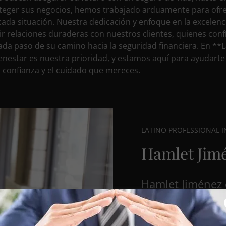
teger sus negocios, hemos trabajado arduamente para ofr
cada situación. Nuestra dedicación y enfoque en la excelen
ir relaciones duraderas con nuestros clientes, quienes con
ada paso de su camino hacia la seguridad financiera. En **L
enestar es nuestra prioridad, y estamos aquí para ayudarte
a confianza y el cuidado que mereces.
LATINO PROFESSIONAL 
Hamlet Jim
Hamlet Jiménez 
Professional In
de experiencia 