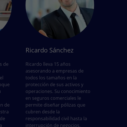
Ricardo Sánchez
s de
Ricardo lleva 15 años
asesorando a empresas de
el
todos los tamaños en la
foque
protección de sus activos y
u
operaciones. Su conocimiento
en seguros comerciales le
en de
permite diseñar pólizas que
estra
cubren desde la
 de
responsabilidad civil hasta la
a
interrupción de negocios,