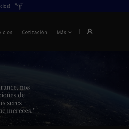
cios!
vicios
Cotización
Más
urance, nos
ciones de
us seres
que mereces."