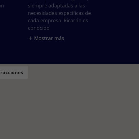
un
siempre adaptadas a las
necesidades específicas de
cada empresa. Ricardo es
conocido
Mostrar más
trucciones