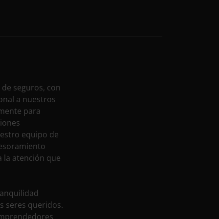
r de seguros, con
onal a nuestros
emente para
ciones
uestro equipo de
sesoramiento
a la atención que
ranquilidad
us seres queridos.
 emprendedores